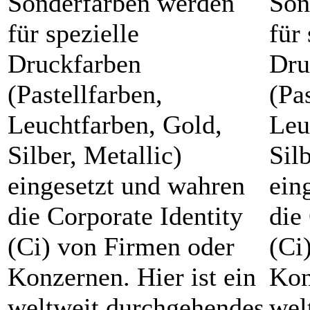
Sonderfarben werden
Son
für spezielle
für 
Druckfarben
Dru
(Pastellfarben,
(Pa
Leuchtfarben, Gold,
Leu
Silber, Metallic)
Sil
eingesetzt und wahren
ein
die Corporate Identity
die
(Ci) von Firmen oder
(Ci
Konzernen. Hier ist ein
Kon
weltweit durchgehendes
wel