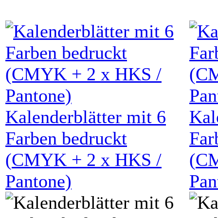
Kalenderblätter mit
6
Kal
Farben bedruckt
Far
(
CMYK
+
2
x HKS /
(
C
Pantone)
Pan