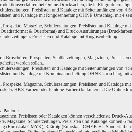
Produktionsverfahren bei Online-Drucksachen, die in Ringordnern abgeh
ülerzeitungen, Preislisten und Kataloge mit Seitenumfängen von 4 Sei
islisten und Kataloge mit Ringösenheftung OHNE Umschlag, mit 4-seit
, Prospekte, Magazine, Schülerzeitungen, Preislisten und Kataloge mit
, Quadratformat & Querformat) und Druck-Ausführungen (Druckfarben 
chülerzeitungen, Preislisten und Kataloge mit Ringösenheftung
n Broschüren, Prospekten, Schülerzeitungen, Magazinen, Preislisten o
eheftet werden sollen..
ülerzeitungen, Preislisten und Kataloge mit Seitenumfängen von 4 Sei
islisten und Kataloge mit Kombinationsheftung OHNE Umschlag, mit 4
, Prospekte, Magazine, Schülerzeitungen, Preislisten und Kataloge mit
skala, HKS-Farben oder Pantone-Farben) kalkulieren. Die Onlinedruc
w. Pantone
agazinen, Preislisten oder Katalogen können verschiedenste Druck-A
ekte, Magazine, Schülerzeitungen, Preislisten und Kataloge können
6-fä
big
(Euroskala CMYK),
3-färbig
(Euroskala CMYK + 2 Sonderfarben
uliert werden. Onlinedruckerei Deutschland mit unzähligen Möglichke