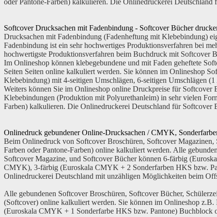
oder Pantone-Farben) kalkulieren. Die Onlinedruckerei Deutschland
Softcover Drucksachen mit Fadenbindung - Softcover Bücher drucke
Drucksachen mit Fadenbindung (Fadenheftung mit Klebebindung) eig
Fadenbindung ist ein sehr hochwertiges Produktionsverfahren bei me
hochwertigste Produktionsverfahren beim Buchdruck mit Softcover B
Im Onlineshop können klebegebundene und mit Faden geheftete Softc
Seiten Seiten online kalkuliert werden. Sie können im Onlineshop S
Klebebindung) mit 4-seitigen Umschlägen, 6-seitigen Umschlägen (1 
Weiters können Sie im Onlineshop online Druckpreise für Softcover
Klebebindungen (Produktion mit Polyurethanleim) in sehr vielen F
Farben) kalkulieren. Die Onlinedruckerei Deutschland für Softcove
Onlinedruck gebundener Online-Drucksachen / CMYK, Sonderfarb
Beim Onlinedruck von Softcover Broschüren, Softcover Magazinen, 
Farben oder Pantone-Farben) online kalkuliert werden. Alle gebun
Softcover Magazine, und Softcover Bücher können
6-färbig
(Euroska
CMYK),
3-färbig
(Euroskala CMYK + 2 Sonderfarben HKS bzw. Pa
Onlinedruckerei Deutschland mit unzähligen Möglichkeiten beim Off
Alle gebundenen Softcover Broschüren, Softcover Bücher, Schüler
(Softcover) online kalkuliert werden. Sie können im Onlineshop z.B
(Euroskala CMYK + 1 Sonderfarbe HKS bzw. Pantone) Buchblock on