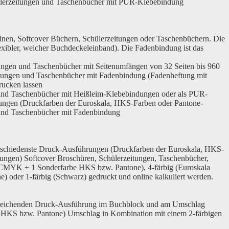
chülerzeitungen und Taschenbücher mit PUR-Klebebindung
nen, Softcover Büchern, Schülerzeitungen oder Taschenbüchern. Die
exibler, weicher Buchdeckeleinband). Die Fadenbindung ist das
ungen und Taschenbücher mit Seitenumfängen von 32 Seiten bis 960
eitungen und Taschenbücher mit Fadenbindung (Fadenheftung mit
rucken lassen
n und Taschenbücher mit Heißleim-Klebebindungen oder als PUR-
rungen (Druckfarben der Euroskala, HKS-Farben oder Pantone-
n und Taschenbücher mit Fadenbindung
rschiedenste Druck-Ausführungen (Druckfarben der Euroskala, HKS-
ngen) Softcover Broschüren, Schülerzeitungen, Taschenbücher,
 CMYK + 1 Sonderfarbe HKS bzw. Pantone),
4-färbig
(Euroskala
e) oder
1-färbig
(Schwarz) gedruckt und online kalkuliert werden.
abweichenden Druck-Ausführung im Buchblock und am Umschlag
HKS bzw. Pantone) Umschlag in Kombination mit einem
2-färbigen