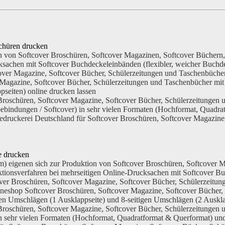
chüren drucken
n von Softcover Broschüren, Softcover Magazinen, Softcover Büchern
ucksachen mit Softcover Buchdeckeleinbänden (flexibler, weicher Buchd
er Magazine, Softcover Bücher, Schülerzeitungen und Taschenbücher m
Magazine, Softcover Bücher, Schülerzeitungen und Taschenbücher mit 
seiten) online drucken lassen
 Broschüren, Softcover Magazine, Softcover Bücher, Schülerzeitunge
bebindungen / Softcover) in sehr vielen Formaten (Hochformat, Quad
edruckerei Deutschland für Softcover Broschüren, Softcover Magazine
e drucken
 eigenen sich zur Produktion von Softcover Broschüren, Softcover M
ionsverfahren bei mehrseitigen Online-Drucksachen mit Softcover Bu
r Broschüren, Softcover Magazine, Softcover Bücher, Schülerzeitun
Onlineshop Softcover Broschüren, Softcover Magazine, Softcover Büch
gen Umschlägen (1 Ausklappseite) und 8-seitigen Umschlägen (2 Auskla
 Broschüren, Softcover Magazine, Softcover Bücher, Schülerzeitungen
in sehr vielen Formaten (Hochformat, Quadratformat & Querformat) u