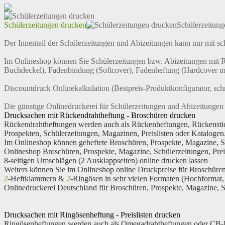
Schülerzeitungen drucken
Schülerzeitung
Der Innenteil der Schülerzeitungen und Abizeitungen kann nur mit s
Im Onlineshop können Sie Schülerzeitungen bzw. Abizeitungen mit 
Buchdeckel), Fadenbindung (Softcover), Fadenheftung (Hardcover mit
Discountdruck Onlinekalkulation (Bestpreis-Produktkonfigurator, sch
Die günstige Onlinedruckerei für Schülerzeitungen und Abizeitungen
Drucksachen mit Rückendrahtheftung - Broschüren drucken
Rückendrahtheftungen werden auch als Rückenheftungen, Rückenstic
Prospekten, Schülerzeitungen, Magazinen, Preislisten oder Katalogen
Im Onlineshop können geheftete Broschüren, Prospekte, Magazine, Sch
Onlineshop Broschüren, Prospekte, Magazine, Schülerzeitungen, Pre
8-seitigen Umschlägen (2 Ausklappseiten) online drucken lassen
Weiters können Sie im Onlineshop online Druckpreise für Broschüren
2
-Heftklammern &
2
-Ringösen in sehr vielen Formaten (Hochformat
Onlinedruckerei Deutschland für Broschüren, Prospekte, Magazine, S
Drucksachen mit Ringösenheftung - Preislisten drucken
Ringösenheftungen werden auch als Omegadrahtheftungen oder CB-Dr