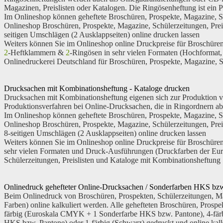
Magazinen, Preislisten oder Katalogen. Die Ringösenheftung ist ein 
Im Onlineshop können geheftete Broschüren, Prospekte, Magazine, Sch
Onlineshop Broschüren, Prospekte, Magazine, Schülerzeitungen, Pre
seitigen Umschlägen (2 Ausklappseiten) online drucken lassen
Weiters können Sie im Onlineshop online Druckpreise für Broschüren
2
-Heftklammern &
2
-Ringösen in sehr vielen Formaten (Hochformat
Onlinedruckerei Deutschland für Broschüren, Prospekte, Magazine, S
Drucksachen mit Kombinationsheftung - Kataloge drucken
Drucksachen mit Kombinationsheftung eigenen sich zur Produktion vo
Produktionsverfahren bei Online-Drucksachen, die in Ringordnern abg
Im Onlineshop können geheftete Broschüren, Prospekte, Magazine, Sch
Onlineshop Broschüren, Prospekte, Magazine, Schülerzeitungen, Pre
8-seitigen Umschlägen (2 Ausklappseiten) online drucken lassen
Weiters können Sie im Onlineshop online Druckpreise für Broschüren
sehr vielen Formaten und Druck-Ausführungen (Druckfarben der Euro
Schülerzeitungen, Preislisten und Kataloge mit Kombinationsheftung
Onlinedruck gehefteter Online-Drucksachen / Sonderfarben HKS bz
Beim Onlinedruck von Broschüren, Prospekten, Schülerzeitungen, M
Farben) online kalkuliert werden. Alle gehefteten Broschüren, Prosp
färbig
(Euroskala CMYK + 1 Sonderfarbe HKS bzw. Pantone),
4-fär
HKS bzw. Pantone) oder
1-färbig
(Schwarz) gedruckt und online kalk