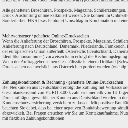
Alle gehefteten Broschüren, Prospekte, Magazine, Schülerzeitungen,
Druck-Ausführung online kalkuliert werden. Sie können im Onlinesho
Sonderfarben HKS bzw. Pantone) Umschlag in Kombination mit ei
Mehrwertsteuer / geheftete Online-Drucksachen
Wenn die Anlieferung der Broschüren, Prospekte, Magazine, Schülerze
Anlieferung nach Deutschland, Dänemark, Niederlande, Frankreich, B
der
europäischen Union
außerhalb Österreichs (Deutschland, Dänemar
Identifikationsnummer) vorweisen kann erfolgt die Rechnungslegun
Wenn der Auftraggeber seinen Geschäftssitz in einem
Drittland
(Schwe
Drucksachen nachweislich aus Österreich exportiert werden (wichtig 
Zahlungskonditionen & Rechnung / geheftete Online-Drucksachen
Bei Neukunden aus Deutschland erfolgt die Zahlung mit Vorkassa ode
Gesamtaußenstand von EURO 3.000, zahlbar innerhalb von 14 Tagen 
Druckaufträgen gewerblicher Kunden aus Deutschland werden in der 
Kundenschutzversicherung versichern zu lassen. Mit positiver Bonitä
beachten Sie dabei, dass bei einer negativen Bonitätsbewertung säm
abgewickelt. Bei Fragen ersuchen wir Sie um
Kontaktaufnahme
. Nut
mit flexiblen Zahlungskonditionen