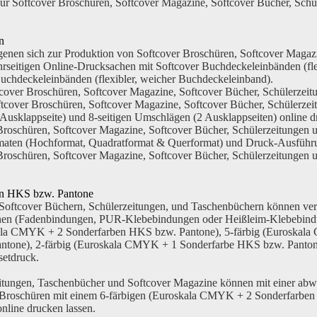
 für Softcover Broschüren, Softcover Magazine, Softcover Bücher, S
n
enen sich zur Produktion von Softcover Broschüren, Softcover Magazi
hrseitigen Online-Drucksachen mit Softcover Buchdeckeleinbänden (fl
uchdeckeleinbänden (flexibler, weicher Buchdeckeleinband).
over Broschüren, Softcover Magazine, Softcover Bücher, Schülerzeit
oftcover Broschüren, Softcover Magazine, Softcover Bücher, Schülerz
Ausklappseite) und 8-seitigen Umschlägen (2 Ausklappseiten) online d
 Broschüren, Softcover Magazine, Softcover Bücher, Schülerzeitunge
ormaten (Hochformat, Quadratformat & Querformat) und Druck-Ausfüh
r Broschüren, Softcover Magazine, Softcover Bücher, Schülerzeitunge
en HKS bzw. Pantone
Softcover Büchern, Schülerzeitungen, und Taschenbüchern können ve
denen (Fadenbindungen, PUR-Klebebindungen oder Heißleim-Klebebindu
la CMYK + 2 Sonderfarben HKS bzw. Pantone),
5-färbig
(Euroskala
ntone),
2-färbig
(Euroskala CMYK + 1 Sonderfarbe HKS bzw. Panton
setdruck.
zeitungen, Taschenbücher und Softcover Magazine können mit einer 
. Broschüren mit einem
6-färbigen
(Euroskala CMYK + 2 Sonderfarben 
line drucken lassen.