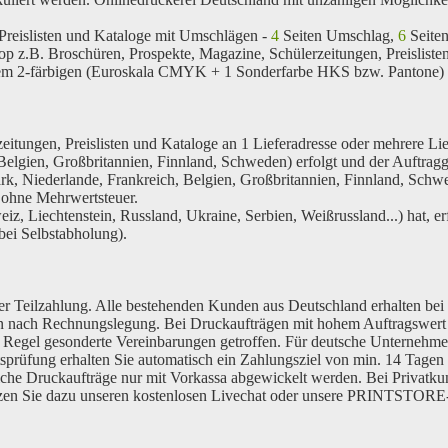
 Preislisten und Kataloge mit Umschlägen -
4
Seiten Umschlag,
6
Seite
p z.B. Broschüren, Prospekte, Magazine, Schülerzeitungen, Preislist
nem
2-färbigen
(Euroskala CMYK + 1 Sonderfarbe HKS bzw. Pantone) Inn
itungen, Preislisten und Kataloge an 1 Lieferadresse oder mehrere Lie
elgien, Großbritannien, Finnland, Schweden) erfolgt und der Auftragg
k, Niederlande, Frankreich, Belgien, Großbritannien, Finnland, Schw
g
ohne Mehrwertsteuer
.
iz, Liechtenstein, Russland, Ukraine, Serbien, Weißrussland...) hat, 
bei Selbstabholung).
r Teilzahlung. Alle bestehenden Kunden aus Deutschland erhalten bei
nach Rechnungslegung. Bei Druckaufträgen mit hohem Auftragswert u
Regel gesonderte Vereinbarungen getroffen. Für deutsche Unternehmen
tsprüfung erhalten Sie automatisch ein Zahlungsziel von min. 14 Tage
tliche Druckaufträge nur mit Vorkassa abgewickelt werden. Bei Privat
zen Sie dazu unseren kostenlosen Livechat oder unsere PRINTSTORE-