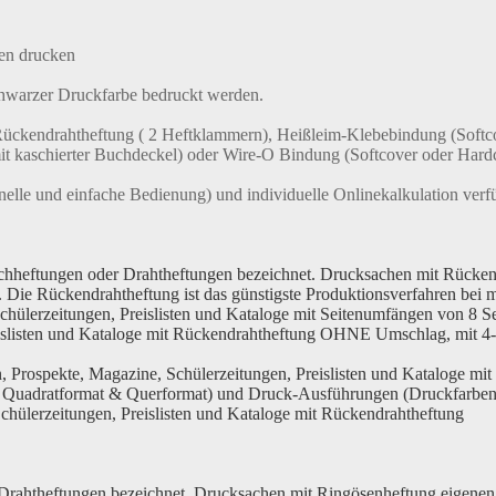
en drucken
chwarzer Druckfarbe bedruckt werden.
Rückendrahtheftung ( 2 Heftklammern), Heißleim-Klebebindung (Softc
 kaschierter Buchdeckel) oder Wire-O Bindung (Softcover oder Hardco
nelle und einfache Bedienung) und individuelle Onlinekalkulation verf
hheftungen oder Drahtheftungen bezeichnet. Drucksachen mit Rückend
. Die Rückendrahtheftung ist das günstigste Produktionsverfahren bei
ülerzeitungen, Preislisten und Kataloge mit Seitenumfängen von 8 Sei
islisten und Kataloge mit Rückendrahtheftung OHNE Umschlag, mit 4-
, Prospekte, Magazine, Schülerzeitungen, Preislisten und Kataloge mit
, Quadratformat & Querformat) und Druck-Ausführungen (Druckfarben 
chülerzeitungen, Preislisten und Kataloge mit Rückendrahtheftung
ahtheftungen bezeichnet. Drucksachen mit Ringösenheftung eigenen s