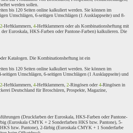
eftet werden sollen.
ten bis 120 Seiten online kalkuliert werden. Sie können im
igen Umschlägen, 6-seitigen Umschlägen (1 Ausklappseite) und 8-
2
-Heftklammern,
4
-Heftklammern oder als Kombinationsheftung mit
der Euroskala, HKS-Farben oder Pantone-Farben) kalkulieren. Die
der Katalogen. Die Kombinationsheftung ist ein
ten bis 120 Seiten online kalkuliert werden. Sie können im
-seitigen Umschlägen, 6-seitigen Umschlägen (1 Ausklappseite) und
2
-Heftklammern,
4
-Heftklammern,
2
-Ringösen oder
4
-Ringösen in
kerei Deutschland für Broschüren, Prospekte, Magazine,
usführungen (Druckfarben der Euroskala, HKS-Farben oder Pantone-
rbig
(Euroskala CMYK + 2 Sonderfarben HKS bzw. Pantone),
5-
 HKS bzw. Pantone),
2-färbig
(Euroskala CMYK + 1 Sonderfarbe
iten beim Offsetdruck.