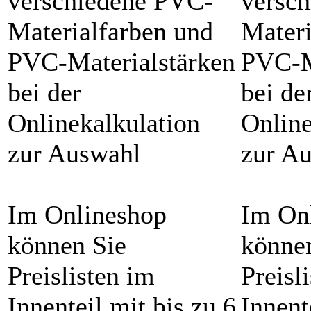
verschiedene PVC-
versc
Materialfarben und
Materi
PVC-Materialstärken
PVC-M
bei der
bei de
Onlinekalkulation
Online
zur Auswahl
zur A
Im Onlineshop
Im On
können Sie
könne
Preislisten im
Preisl
Innenteil mit bis zu 6
Innent