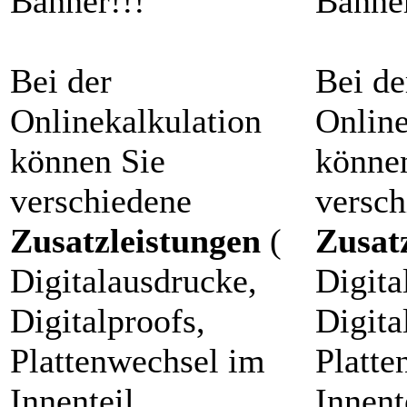
Banner!!!
Banner
Bei der
Bei de
Onlinekalkulation
Online
können Sie
könne
verschiedene
versch
Zusatzleistungen
(
Zusat
Digitalausdrucke,
Digita
Digitalproofs,
Digita
Plattenwechsel im
Platte
Innenteil,
Innent