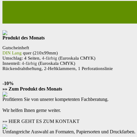
Hardcover Bücher drucken Efal
Nachsatz gerader Buchrücken
Produkt des Monats
Gutscheinheft
DIN Lang
quer (210x99mm)
Umschlag: 4 Seiten,
4-färbig
(Euroskala CMYK)
Innenteil:
4-färbig
(Euroskala CMYK)
Rückendrahtheftung, 2-Heftklammern, 1 Perforationslinie
-10%
»» Zum Produkt des Monats
Profitieren Sie von unserer kompetenten Fachberatung.
Wir helfen Ihnen gerne weiter.
»» HIER GEHT ES ZUM KONTAKT
Umfangreiche Auswahl an Formaten, Papiersorten und Druckfarben.