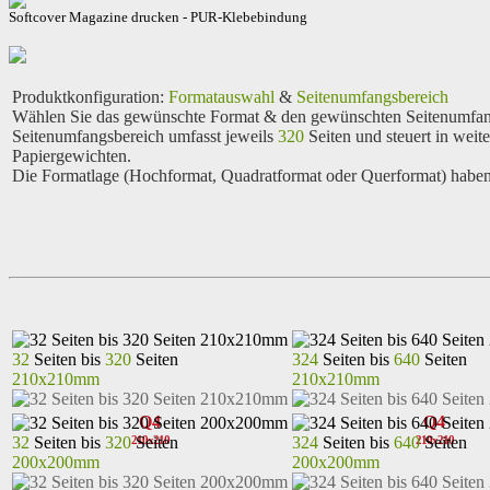
Softcover Magazine drucken - PUR-Klebebindung
Produktkonfiguration
:
Formatauswahl
&
Seitenumfangsbereich
Wählen Sie das gewünschte Format & den gewünschten Seitenumfangs
Seitenumfangsbereich umfasst jeweils
320
Seiten und steuert in weit
Papiergewichten.
Die Formatlage (Hochformat, Quadratformat oder Querformat) haben 
32
Seiten bis
320
Seiten
324
Seiten bis
640
Seiten
210x210mm
210x210mm
Q4
Q4
32
Seiten bis
320
Seiten
324
Seiten bis
640
Seiten
210x210
210x210
200x200mm
200x200mm