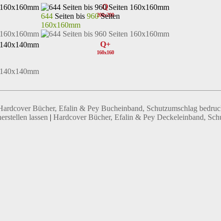
Q
644
Seiten bis
960
Seiten
200x200
160x160mm
Q+
160x160
Hardcover Bücher, Efalin & Pey Bucheinband, Schutzumschlag bedruc
erstellen lassen
|
Hardcover Bücher, Efalin & Pey Deckeleinband, Sch