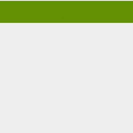
in Deckeleinband Pey Deckelein
 PUR-Klebebindung Buchdruck i