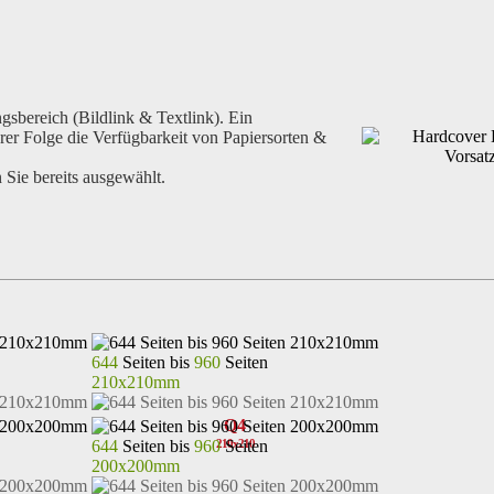
bereich (Bildlink & Textlink). Ein
erer Folge die Verfügbarkeit von Papiersorten &
Sie bereits ausgewählt.
644
Seiten bis
960
Seiten
210x210mm
Q4
644
Seiten bis
960
Seiten
210x210
200x200mm