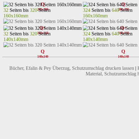
Q
Q
32
Seiten bis
320
Seiten
324
Seiten bis
640
Seiten
200x200
200x200
160x160mm
160x160mm
Q+
Q+
32
Seiten bis
320
Seiten
324
Seiten bis
640
Seiten
160x160
160x160
140x140mm
140x140mm
Q
Q
140x140
140x140
Bücher, Efalin & Pey Überzug, Schutzumschlag drucken lassen
|
Material, Schutzumschlag h