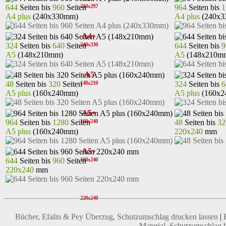
644
Seiten bis
960
Seiten
964
Seiten bis
1
210x297
A4 plus
(240x330mm)
A4 plus
(240x3
A4+
324
Seiten bis
640
Seiten
644
Seiten bis
9
240x330
A5
(148x210mm)
A5
(148x210m
A5
48
Seiten bis
320
Seiten
324
Seiten bis
6
148x210
A5 plus
(160x240mm)
A5 plus
(160x2
A5+
964
Seiten bis
1280
Seiten
48
Seiten bis
32
160x240
A5 plus
(160x240mm)
220x240
mm
A5+
644
Seiten bis
960
Seiten
160x240
220x240
mm
220x240
Bücher, Efalin & Pey Überzug, Schutzumschlag drucken lassen
|
Material, Schutzumschlag h