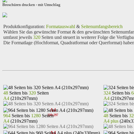
Broschüren drucken - mit Umschlag
Produktkonfiguration
:
Formatauswahl
&
Seitenumfangsbereich
Wählen Sie das gewünschte Format & den gewünschten Seitenumfangs
umfasst jeweils
320
Seiten und steuert in weiterer Folge die Verfügb
Die Formatlage (Hochformat, Quadratformat oder Querformat) haben 
48
Seiten bis
320
Seiten
324
Seiten bis
6
A4
(210x297mm)
A4
(210x297m
A4
964
Seiten bis
1280
Seiten
48
Seiten bis
32
210x297
A4
(210x297mm)
A4 plus
(240x3
A4