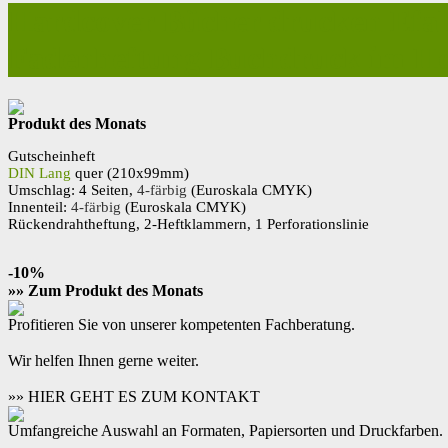
Hardcover Bücher drucken Efal
Fadenheftung Buchdruck im H
Produkt des Monats
Gutscheinheft
DIN Lang
quer (210x99mm)
Umschlag: 4 Seiten,
4-färbig
(Euroskala CMYK)
Innenteil:
4-färbig
(Euroskala CMYK)
Rückendrahtheftung, 2-Heftklammern, 1 Perforationslinie
-10%
»» Zum Produkt des Monats
Profitieren Sie von unserer kompetenten Fachberatung.
Wir helfen Ihnen gerne weiter.
»» HIER GEHT ES ZUM KONTAKT
Umfangreiche Auswahl an Formaten, Papiersorten und Druckfarben.