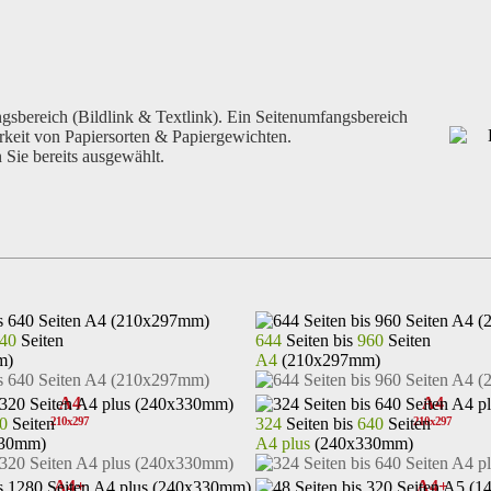
bereich (Bildlink & Textlink). Ein Seitenumfangsbereich
arkeit von Papiersorten & Papiergewichten.
Sie bereits ausgewählt.
40
Seiten
644
Seiten bis
960
Seiten
m)
A4
(210x297mm)
A4
A4
0
Seiten
324
Seiten bis
640
Seiten
210x297
210x297
30mm)
A4 plus
(240x330mm)
A4+
A4+