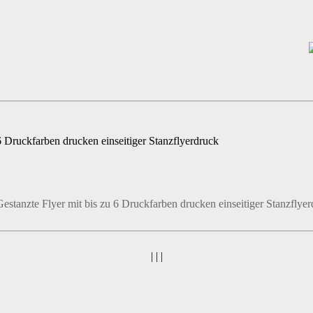
| | |