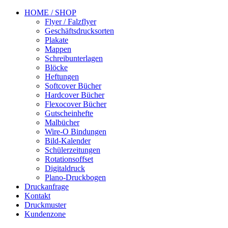
HOME / SHOP
Flyer / Falzflyer
Geschäftsdrucksorten
Plakate
Mappen
Schreibunterlagen
Blöcke
Heftungen
Softcover Bücher
Hardcover Bücher
Flexocover Bücher
Gutscheinhefte
Malbücher
Wire-O Bindungen
Bild-Kalender
Schülerzeitungen
Rotationsoffset
Digitaldruck
Plano-Druckbogen
Druckanfrage
Kontakt
Druckmuster
Kundenzone