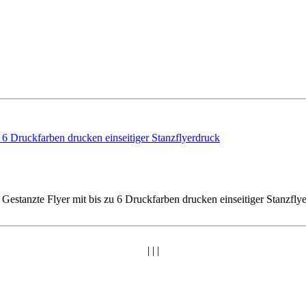
| | |