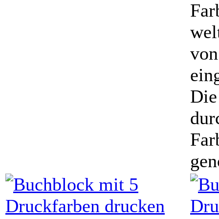
Far
wel
von
ein
Die
dur
Far
gen