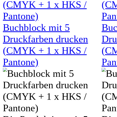
Buchblock mit
5
Buc
Druckfarben drucken
Dru
(
CMYK
+
1
x HKS /
(
C
Pantone)
Pan