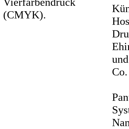
Vierfarbendruck
Kün
(CMYK).
Hos
Dru
Ehi
und
Co.
Pan
Sys
Nam