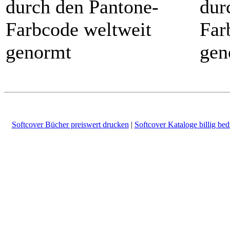
durch den Pantone-
dur
Farbcode weltweit
Far
genormt
gen
Softcover Bücher preiswert drucken
|
Softcover Kataloge billig be