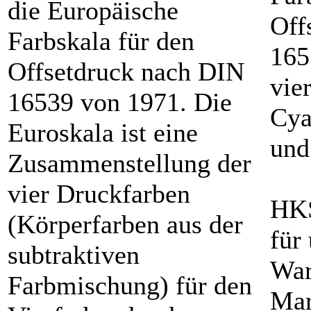
die Europäische
Off
Farbskala für den
165
Offsetdruck nach DIN
vie
16539 von 1971. Die
Cya
Euroskala ist eine
und
Zusammenstellung der
vier Druckfarben
HKS
(Körperfarben aus der
für
subtraktiven
War
Farbmischung) für den
Mar