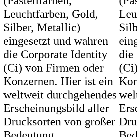
(Pastellfarben,
(Pa
Leuchtfarben, Gold,
Leu
Silber, Metallic)
Sil
eingesetzt und wahren
ein
die Corporate Identity
die
(Ci) von Firmen oder
(Ci
Konzernen. Hier ist ein
Kon
weltweit durchgehendes
wel
Erscheinungsbild aller
Ers
Drucksorten von großer
Dru
Bedeutung.
Bed