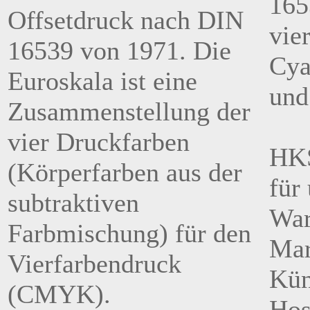
165
Offsetdruck nach DIN
vie
16539 von 1971. Die
Cya
Euroskala ist eine
und
Zusammenstellung der
vier Druckfarben
HKS
(Körperfarben aus der
für
subtraktiven
War
Farbmischung) für den
Mar
Vierfarbendruck
Kün
(CMYK).
Hos