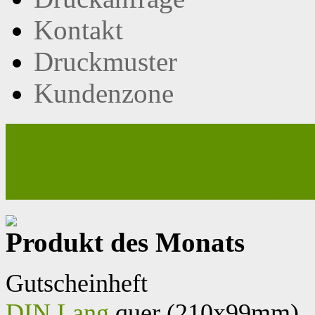
Kontakt
Druckmuster
Kundenzone
Softcover Magazine d
PUR-Klebebindung H
Produkt des Monats
Gutscheinheft
DIN Lang
quer (210x99mm)