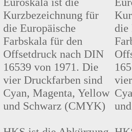
Euroskala ist die
Eur
Kurzbezeichnung für
Kur
die Europäische
die
Farbskala für den
Far
Offsetdruck nach DIN
Off
16539 von 1971. Die
165
vier Druckfarben sind
vie
Cyan, Magenta, Yellow
Cya
und Schwarz (CMYK)
und
HKS ist die Abkürzung
HKS