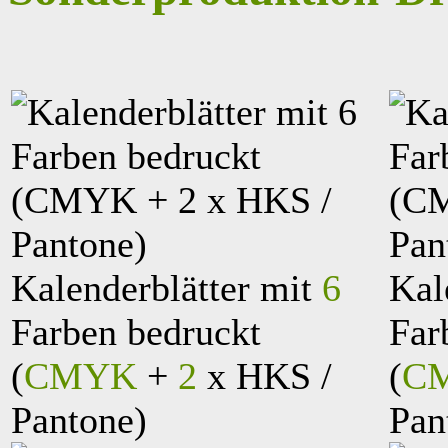
Kalenderblätter mit
6
Kal
Farben bedruckt
Far
(
CMYK
+
2
x HKS /
(
C
Pantone)
Pan