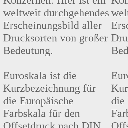
Konzernen. Hier ist ein
Kon
weltweit durchgehendes
wel
Erscheinungsbild aller
Ers
Drucksorten von großer
Dru
Bedeutung.
Bed
Euroskala ist die
Eur
Kurzbezeichnung für
Kur
die Europäische
die
Farbskala für den
Far
Offsetdruck nach DIN
Off