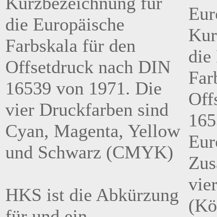
Kurzbezeichnung für
Eur
die Europäische
Kur
Farbskala für den
die
Offsetdruck nach DIN
Far
16539 von 1971. Die
Off
vier Druckfarben sind
165
Cyan, Magenta, Yellow
Eur
und Schwarz (CMYK)
Zus
vie
HKS ist die Abkürzung
(Kö
für und ein