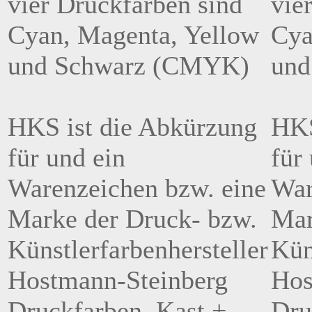
vier Druckfarben sind
vie
Cyan, Magenta, Yellow
Cya
und Schwarz (CMYK)
und
HKS ist die Abkürzung
HKS
für und ein
für
Warenzeichen bzw. eine
War
Marke der Druck- bzw.
Mar
Künstlerfarbenhersteller
Kün
Hostmann-Steinberg
Hos
Druckfarben, Kast +
Dru