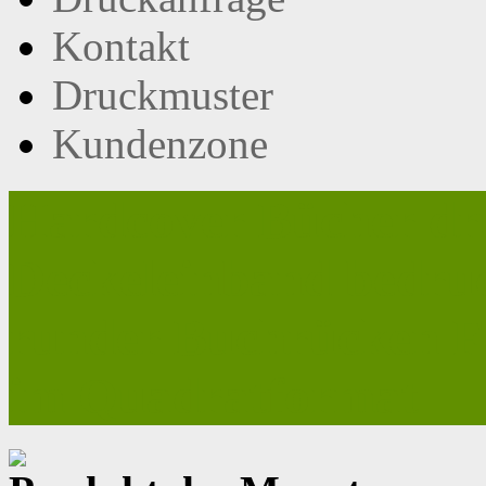
Kontakt
Druckmuster
Kundenzone
Hardcover Bücher dr
Deckeleinband bedruc
runder Buchrücken F
im Quadratformat