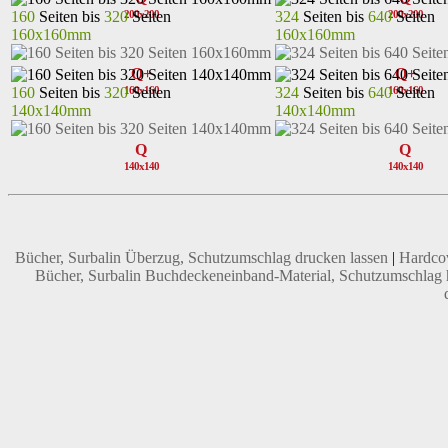
160
Seiten bis
320
Seiten
324
Seiten bis
640
Seiten
200x200
200x200
160x160mm
160x160mm
Q+
Q+
160
Seiten bis
320
Seiten
324
Seiten bis
640
Seiten
160x160
160x160
140x140mm
140x140mm
Q
Q
140x140
140x140
Bücher, Surbalin Überzug, Schutzumschlag drucken lassen
|
Hardcov
Bücher, Surbalin Buchdeckeneinband-Material, Schutzumschlag he